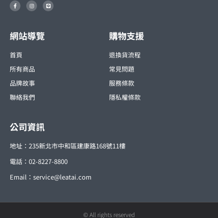
F
I
L
a
n
i
c
s
n
e
t
e
b
a
o
g
o
r
網站導覽
購物支援
k
a
-
m
f
首頁
退換貨流程
所有商品
常見問題
品牌故事
服務條款
聯絡我們
隱私權條款
公司資訊
地址：235新北市中和區建康路168號11樓
電話：02-8227-8800
Email：
service@leatai.com
© All rights reserved