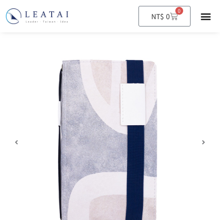
0
購
NT$
0
物
籃