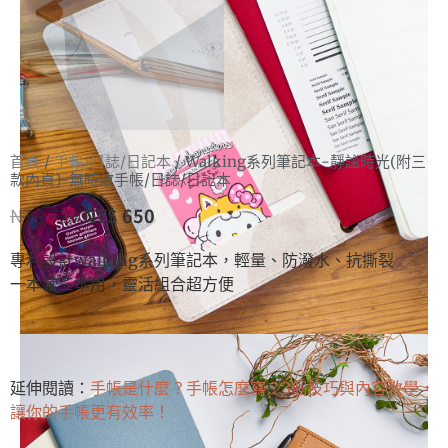
首頁
/
手帳/日誌/日記本
/ Walking系列筆記本-靜謐時光(附三
款內頁)-無時效手帳/日誌/日記本
NT$
720
NT$
650
專利設計walking系列筆記本，輕量、防潑水、抗撕裂
一本當三本用，靈活組合超方便
延伸閱讀：
手帳是什麼？手帳怎麼寫？3個技巧與內容教學，
讓你的手帳更有效率！