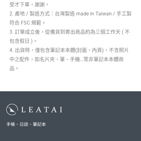
受才下單，謝謝。
2. 產地 / 製造方式：台灣製造 made in Taiwan / 手工製
符合 FSC 規範。
3. 訂單成立後，從備貨到寄出商品約為三個工作天 ( 不
包含假日 )。
4. 出貨時，僅包含筆記本本體(封面、內頁)，不含照片
中之配件，如名片夾、筆、手機…等非筆記本本體商
品。
手帳、日誌、筆記本