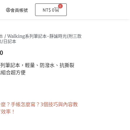
0
購
NT$
0
會員帳號
物
籃
本
/ Walking系列筆記本-靜謐時光(附三款
誌/日記本
0
ng系列筆記本，輕量、防潑水、抗撕裂
活組合超方便
什麼？手帳怎麼寫？3個技巧與內容教
有效率！