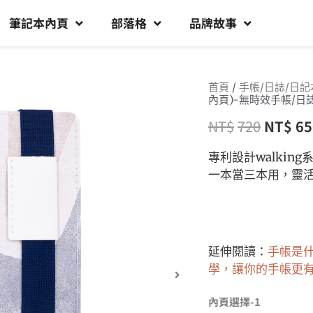
筆記本內頁
部落格
品牌故事
首頁
/
手帳/日誌/日記
內頁)-無時效手帳/日
NT$
720
NT$
65
專利設計walki
一本當三本用，靈
延伸閱讀：
手帳是
學，讓你的手帳更
內頁選擇-1