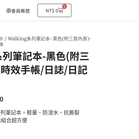
0
購
NT$
0
會員帳號
物
籃
本
/ Walking系列筆記本-黑色(附三款內頁)-
本
g系列筆記本-黑色(附三
無時效手帳/日誌/日記
0
ng系列筆記本，輕量、防潑水、抗撕裂
活組合超方便