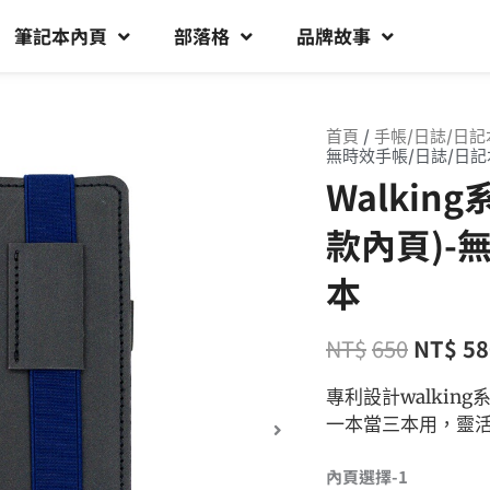
筆記本內頁
部落格
品牌故事
首頁
/
手帳/日誌/日記
無時效手帳/日誌/日記
Walkin
款內頁)-
本
NT$
650
NT$
58
專利設計walki
一本當三本用，靈
內頁選擇-1