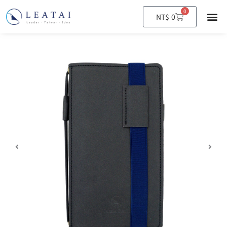
0
購
NT$
0
物
籃