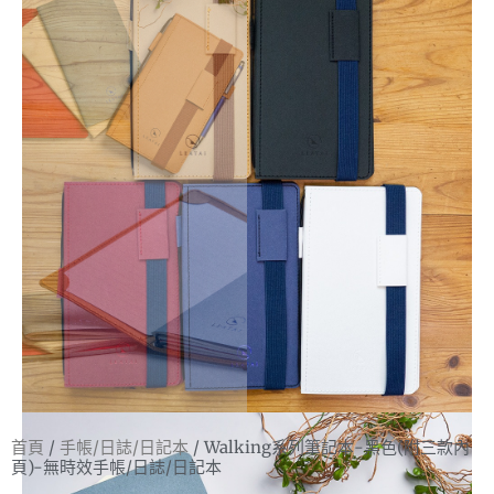
首頁
/
手帳/日誌/日記本
/ Walking系列筆記本-黑色(附三款內
頁)-無時效手帳/日誌/日記本