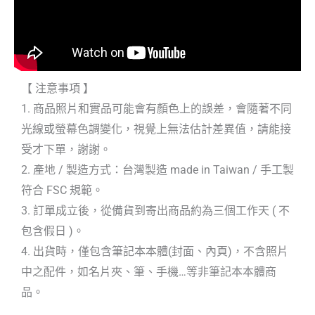
【 注意事項 】
1. 商品照片和實品可能會有顏色上的誤差，會隨著不同
光線或螢幕色調變化，視覺上無法估計差異值，請能接
受才下單，謝謝。
2. 產地 / 製造方式：台灣製造 made in Taiwan / 手工製
符合 FSC 規範。
3. 訂單成立後，從備貨到寄出商品約為三個工作天 ( 不
包含假日 )。
4. 出貨時，僅包含筆記本本體(封面、內頁)，不含照片
中之配件，如名片夾、筆、手機…等非筆記本本體商
品。