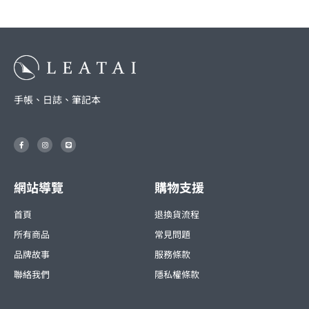
手帳、日誌、筆記本
F
I
L
a
n
i
c
s
n
e
t
e
b
a
o
g
o
r
網站導覽
購物支援
k
a
-
m
f
首頁
退換貨流程
所有商品
常見問題
品牌故事
服務條款
聯絡我們
隱私權條款