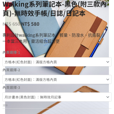
Walking系列筆記本-黑色(附三款內
頁)-無時效手帳/日誌/日記本
NT$
650
NT$
580
專利設計walking系列筆記本，輕量、防潑水、抗撕裂
一本當三本用，靈活組合超方便
內頁選擇-1
內頁選擇-2
內頁選擇-3
清除