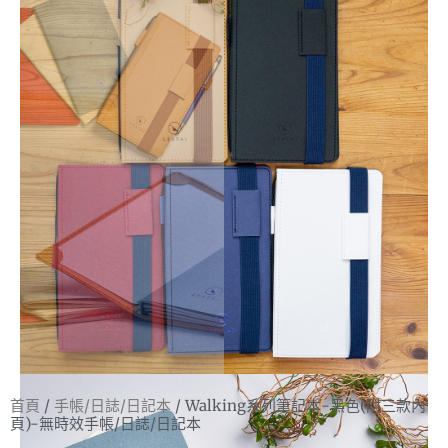
首頁
/
手帳/日誌/日記本
/ Walking系列筆記本-黑色(附三款內
頁)-無時效手帳/日誌/日記本