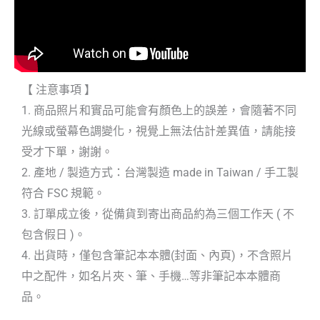
【 注意事項 】
1. 商品照片和實品可能會有顏色上的誤差，會隨著不同
光線或螢幕色調變化，視覺上無法估計差異值，請能接
受才下單，謝謝。
2. 產地 / 製造方式：台灣製造 made in Taiwan / 手工製
符合 FSC 規範。
3. 訂單成立後，從備貨到寄出商品約為三個工作天 ( 不
包含假日 )。
4. 出貨時，僅包含筆記本本體(封面、內頁)，不含照片
中之配件，如名片夾、筆、手機…等非筆記本本體商
品。