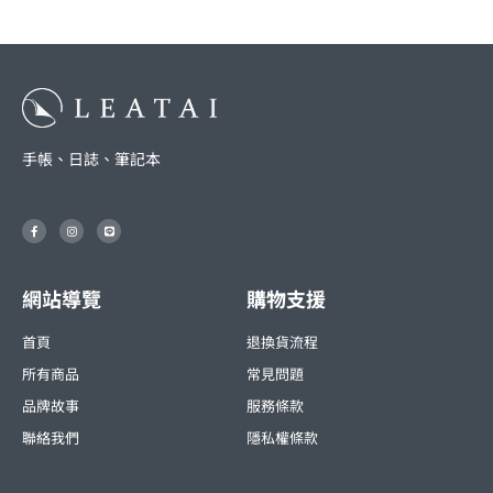
手帳、日誌、筆記本
F
I
L
a
n
i
c
s
n
e
t
e
b
a
o
g
o
r
網站導覽
購物支援
k
a
-
m
f
首頁
退換貨流程
所有商品
常見問題
品牌故事
服務條款
聯絡我們
隱私權條款