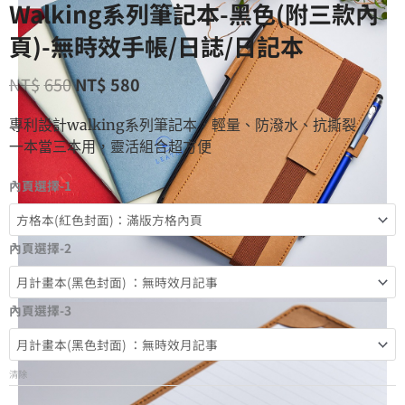
Walking系列筆記本-黑色(附三款內
頁)-無時效手帳/日誌/日記本
NT$
650
NT$
580
專利設計walking系列筆記本，輕量、防潑水、抗撕裂
一本當三本用，靈活組合超方便
內頁選擇-1
內頁選擇-2
內頁選擇-3
清除