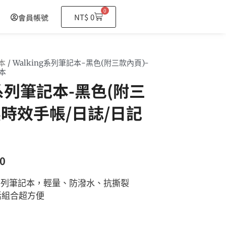
0
購
NT$
0
會員帳號
物
籃
本
/ Walking系列筆記本-黑色(附三款內頁)-
本
g系列筆記本-黑色(附三
無時效手帳/日誌/日記
0
ng系列筆記本，輕量、防潑水、抗撕裂
活組合超方便