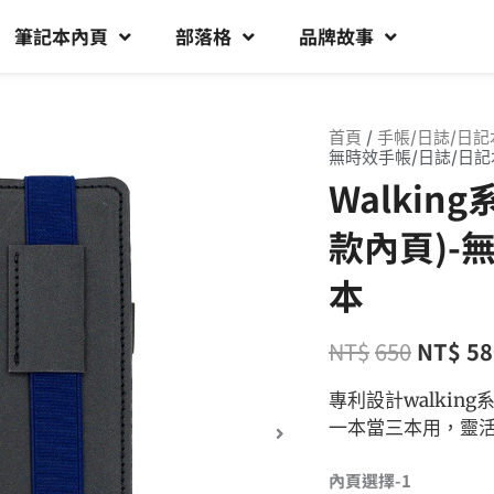
筆記本內頁
部落格
品牌故事
首頁
/
手帳/日誌/日記
無時效手帳/日誌/日記
Walkin
款內頁)-
本
NT$
650
NT$
58
專利設計walki
一本當三本用，靈
內頁選擇-1