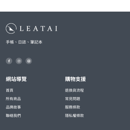
手帳、日誌、筆記本
F
I
L
a
n
i
c
s
n
e
t
e
b
a
o
g
o
r
網站導覽
購物支援
k
a
-
m
f
首頁
退換貨流程
所有商品
常見問題
品牌故事
服務條款
聯絡我們
隱私權條款