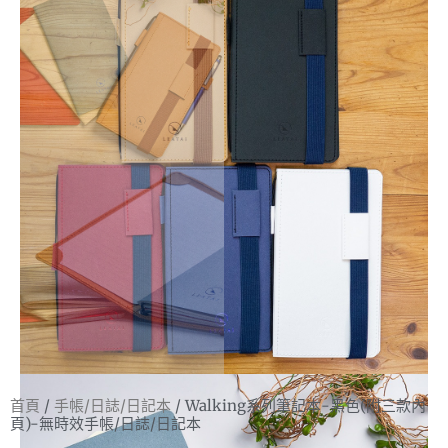
首頁
/
手帳/日誌/日記本
/ Walking系列筆記本-黑色(附三款內
頁)-無時效手帳/日誌/日記本