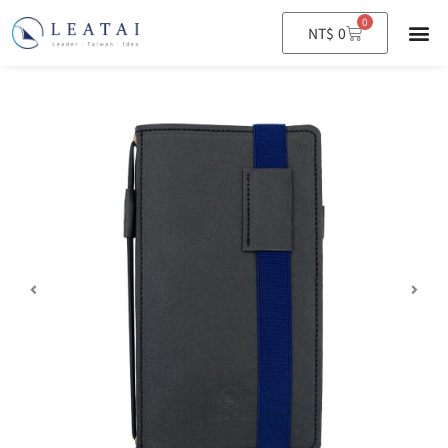
0
購
NT$
0
物
籃