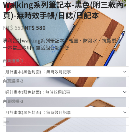
Walking系列筆記本-黑色(附三款內
頁)-無時效手帳/日誌/日記本
NT$
650
NT$
580
專利設計walking系列筆記本，輕量、防潑水、抗撕裂
一本當三本用，靈活組合超方便
內頁選擇-1
內頁選擇-2
內頁選擇-3
清除