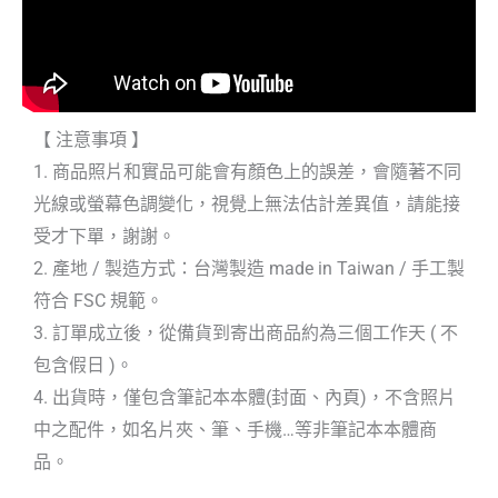
【 注意事項 】
1. 商品照片和實品可能會有顏色上的誤差，會隨著不同
光線或螢幕色調變化，視覺上無法估計差異值，請能接
受才下單，謝謝。
2. 產地 / 製造方式：台灣製造 made in Taiwan / 手工製
符合 FSC 規範。
3. 訂單成立後，從備貨到寄出商品約為三個工作天 ( 不
包含假日 )。
4. 出貨時，僅包含筆記本本體(封面、內頁)，不含照片
中之配件，如名片夾、筆、手機…等非筆記本本體商
品。