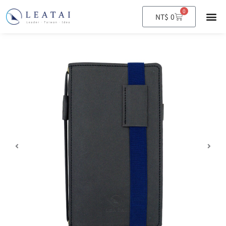
0
購
NT$
0
物
籃