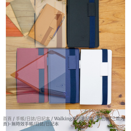
首頁
/
手帳/日誌/日記本
/ Walking系列筆記本-黑色(附三款內
頁)-無時效手帳/日誌/日記本