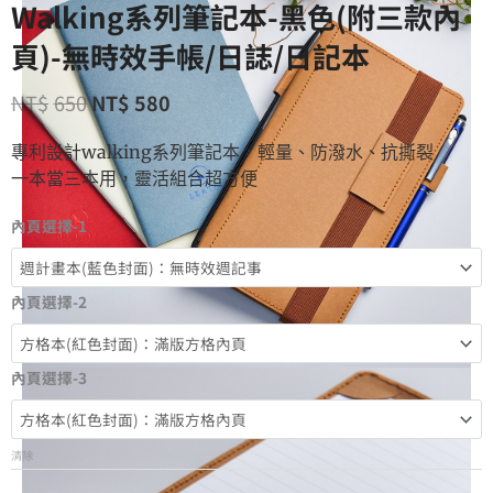
Walking系列筆記本-黑色(附三款內
頁)-無時效手帳/日誌/日記本
NT$
650
NT$
580
專利設計walking系列筆記本，輕量、防潑水、抗撕裂
一本當三本用，靈活組合超方便
內頁選擇-1
內頁選擇-2
內頁選擇-3
清除