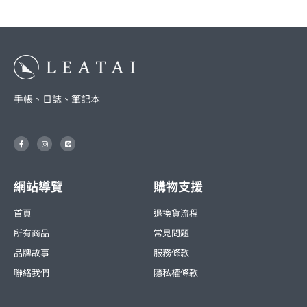
手帳、日誌、筆記本
F
I
L
a
n
i
c
s
n
e
t
e
b
a
o
g
o
r
網站導覽
購物支援
k
a
-
m
f
首頁
退換貨流程
所有商品
常見問題
品牌故事
服務條款
聯絡我們
隱私權條款