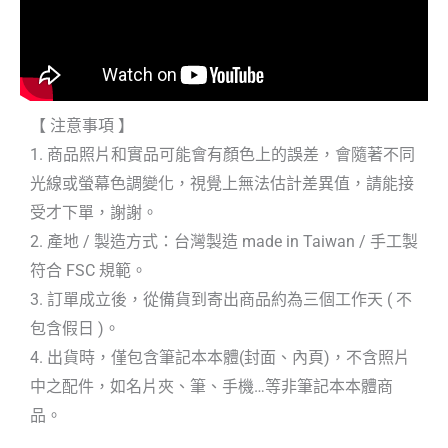
【 注意事項 】
1. 商品照片和實品可能會有顏色上的誤差，會隨著不同
光線或螢幕色調變化，視覺上無法估計差異值，請能接
受才下單，謝謝。
2. 產地 / 製造方式：台灣製造 made in Taiwan / 手工製
符合 FSC 規範。
3. 訂單成立後，從備貨到寄出商品約為三個工作天 ( 不
包含假日 )。
4. 出貨時，僅包含筆記本本體(封面、內頁)，不含照片
中之配件，如名片夾、筆、手機…等非筆記本本體商
品。