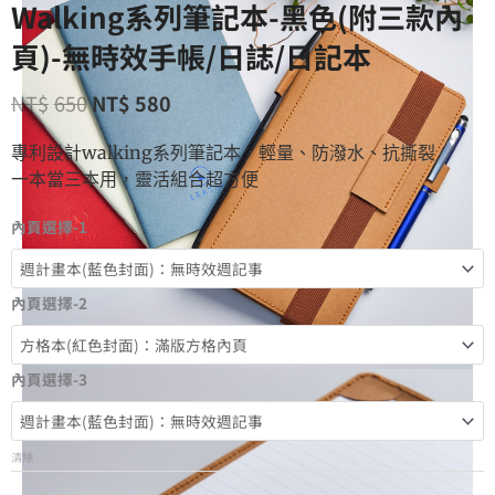
Walking系列筆記本-黑色(附三款內
頁)-無時效手帳/日誌/日記本
NT$
650
NT$
580
專利設計walking系列筆記本，輕量、防潑水、抗撕裂
一本當三本用，靈活組合超方便
內頁選擇-1
內頁選擇-2
內頁選擇-3
清除