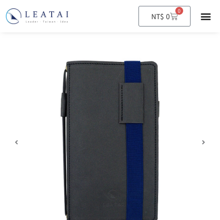
0
購
NT$
0
物
籃