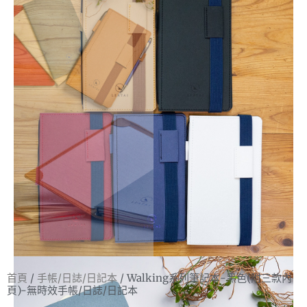
首頁
/
手帳/日誌/日記本
/ Walking系列筆記本-黑色(附三款內
頁)-無時效手帳/日誌/日記本