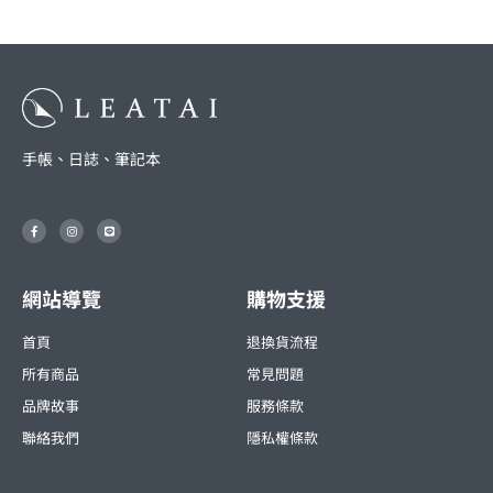
手帳、日誌、筆記本
F
I
L
a
n
i
c
s
n
e
t
e
b
a
o
g
o
r
網站導覽
購物支援
k
a
-
m
f
首頁
退換貨流程
所有商品
常見問題
品牌故事
服務條款
聯絡我們
隱私權條款