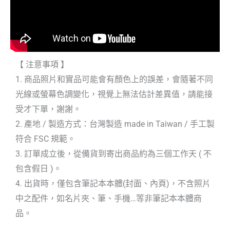
【 注意事項 】
1. 商品照片和實品可能會有顏色上的誤差，會隨著不同
光線或螢幕色調變化，視覺上無法估計差異值，請能接
受才下單，謝謝。
2. 產地 / 製造方式：台灣製造 made in Taiwan / 手工製
符合 FSC 規範。
3. 訂單成立後，從備貨到寄出商品約為三個工作天 ( 不
包含假日 )。
4. 出貨時，僅包含筆記本本體(封面、內頁)，不含照片
中之配件，如名片夾、筆、手機…等非筆記本本體商
品。