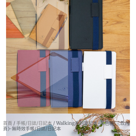
首頁
/
手帳/日誌/日記本
/ Walking系列筆記本-黑色(附三款內
頁)-無時效手帳/日誌/日記本