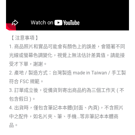
【 注意事項 】
1. 商品照片和實品可能會有顏色上的誤差，會隨著不同
光線或螢幕色調變化，視覺上無法估計差異值，請能接
受才下單，謝謝。
2. 產地 / 製造方式：台灣製造 made in Taiwan / 手工製
符合 FSC 規範。
3. 訂單成立後，從備貨到寄出商品約為三個工作天 ( 不
包含假日 )。
4. 出貨時，僅包含筆記本本體(封面、內頁)，不含照片
中之配件，如名片夾、筆、手機…等非筆記本本體商
品。