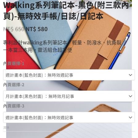
Walking系列筆記本-黑色(附三款內
頁)-無時效手帳/日誌/日記本
NT$
650
NT$
580
專利設計walking系列筆記本，輕量、防潑水、抗撕裂
一本當三本用，靈活組合超方便
內頁選擇-1
內頁選擇-2
內頁選擇-3
清除