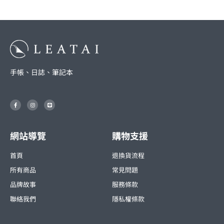
手帳、日誌、筆記本
F
I
L
a
n
i
c
s
n
e
t
e
b
a
o
g
o
r
網站導覽
購物支援
k
a
-
m
f
首頁
退換貨流程
所有商品
常見問題
品牌故事
服務條款
聯絡我們
隱私權條款