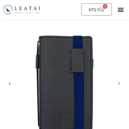
0
購
NT$
0
物
籃