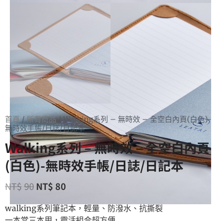
首頁
/
所有商品
/ Walking系列 – 無時效 – 全空白內頁(白色)-
無時效手帳/日誌/日記本
Walking系列 – 無時效 – 全空白內頁
(白色)-無時效手帳/日誌/日記本
NT$
90
NT$
80
walking系列筆記本，輕量、防潑水、抗撕裂
一本當三本用，靈活組合超方便