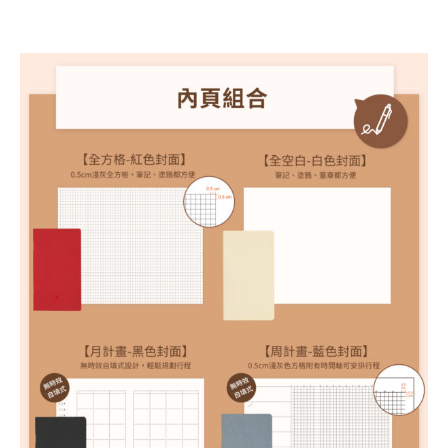
無
時
效
手
帳/
日
誌/
日
記
本