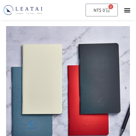
0
購
NT$
0
物
籃