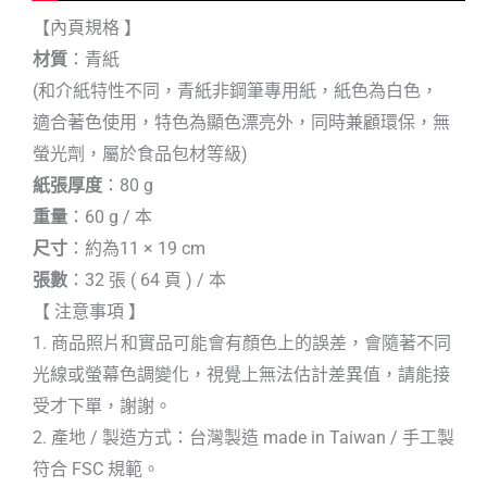
【內頁規格 】
材質
：青紙
(和介紙特性不同，青紙非鋼筆專用紙，紙色為白色，
適合著色使用，特色為顯色漂亮外，同時兼顧環保，無
螢光劑，屬於食品包材等級)
紙張厚度
：80 g
重量
：60 g / 本
尺寸
：約為11 × 19 cm
張數
：32 張 ( 64 頁 ) / 本
【 注意事項 】
1. 商品照片和實品可能會有顏色上的誤差，會隨著不同
光線或螢幕色調變化，視覺上無法估計差異值，請能接
受才下單，謝謝。
2. 產地 / 製造方式：台灣製造 made in Taiwan / 手工製
符合 FSC 規範。