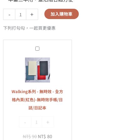
-
+
加入購物車
下列打勾勾，一起買更優惠
Walking
系
列
-
無
時
Walking系列 - 無時效 - 全方
效
格內頁(紅色)-無時效手帳/日
-
誌/日記本
全
-
+
方
格
NT$
90
NT$
80
內