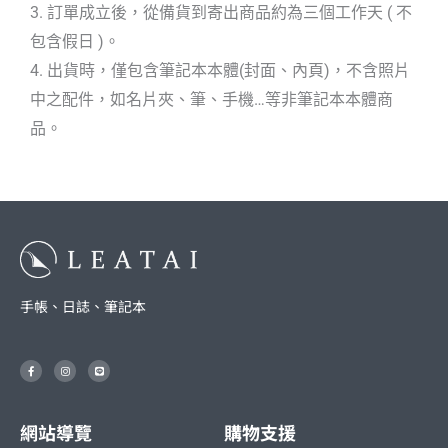
3. 訂單成立後，從備貨到寄出商品約為三個工作天 ( 不
包含假日 )。
4. 出貨時，僅包含筆記本本體(封面、內頁)，不含照片
中之配件，如名片夾、筆、手機…等非筆記本本體商
品。
手帳、日誌、筆記本
F
I
L
a
n
i
c
s
n
e
t
e
b
a
o
g
o
r
網站導覽
購物支援
k
a
-
m