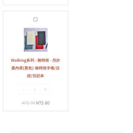
頁
(紅
Walking
色)-
系
無
列
時
-
效
無
手
時
帳/
Walking系列 - 無時效 - 月計
效
日
畫內頁(黑色)-無時效手帳/日
-
誌/
誌/日記本
月
日
-
+
計
記
畫
本
NT$
90
NT$
80
內
頁
(黑
色)-