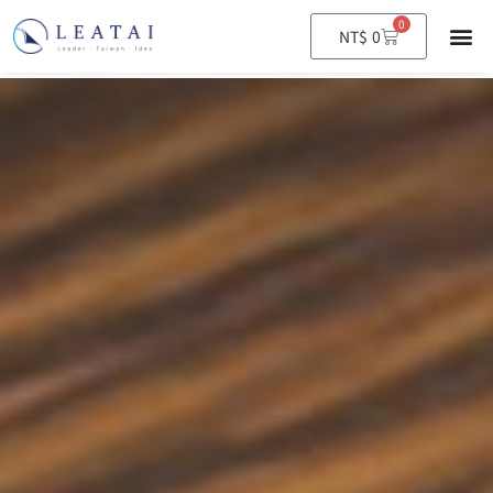
0
購
NT$
0
物
籃