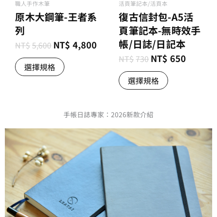
職人手作木筆
活頁筆記本/活頁本
原木大鋼筆-王者系
復古信封包-A5活
列
頁筆記本-無時效手
帳/日誌/日記本
NT$
4,800
NT$
5,600
NT$
650
NT$
730
選擇規格
選擇規格
手帳日誌專家：2026新款介紹