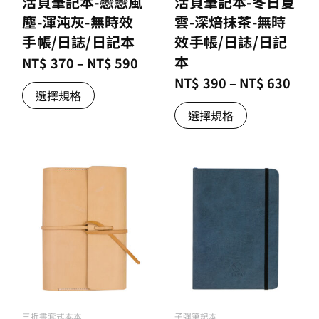
活頁筆記本-戀戀風
活頁筆記本-冬日夏
塵-渾沌灰-無時效
雲-深焙抹茶-無時
手帳/日誌/日記本
效手帳/日誌/日記
本
NT$
370
–
NT$
590
NT$
390
–
NT$
630
選擇規格
選擇規格
三折書套式本本
子彈筆記本