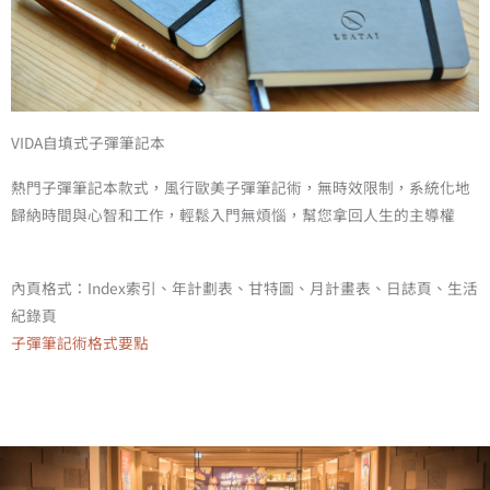
VIDA自填式子彈筆記本
熱門子彈筆記本款式，風行歐美子彈筆記術，無時效限制，系統化地
歸納時間與心智和工作，輕鬆入門無煩惱，幫您拿回人生的主導權
內頁格式：Index索引、年計劃表、甘特圖、月計畫表、日誌頁、生活
紀錄頁
子彈筆記術格式要點