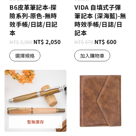
B6皮革筆記本-探
VIDA 自填式子彈
險系列-原色-無時
筆記本 (深海藍)-無
效手帳/日誌/日記
時效手帳/日誌/日
本
記本
NT$
2,050
NT$
600
NT$
2,300
NT$
670
選擇規格
加入購物車
暫無庫存