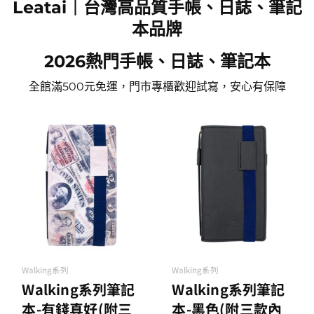
Leatai｜台灣高品質手帳、日誌、筆記
點擊這裡
點擊這裡
點擊這裡
點擊這裡
輸入優惠代碼再享9折
點擊這裡
點擊這裡
點擊這裡
點擊這裡
點擊這裡
點擊這裡
點擊這裡
點擊這裡
點擊這裡
點擊這裡
輸入優惠代碼再享9折
點擊這裡
點擊這裡
點擊這裡
點擊這裡
點擊這裡
點擊這裡
點擊這裡
點擊這裡
點擊這裡
點擊這裡
輸入優惠代碼再享9折
點擊這裡
點擊這裡
點擊這裡
點擊這裡
點擊這裡
點擊這裡
本品牌
輸入優惠代碼再享9折
輸入優惠代碼再享9折
輸入優惠代碼再享9折
2026熱門手帳、日誌、筆記本
全館滿500元免運，門市專櫃歡迎試寫，安心有保障
Walking系列
Walking系列
Walking系列筆記
Walking系列筆記
本-有錢真好(附三
本-黑色(附三款內