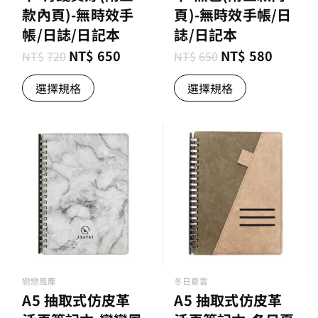
款內頁)-無時效手
頁)-無時效手帳/日
帳/日誌/日記本
誌/日記本
NT$
650
NT$
580
NT$
720
NT$
650
選擇規格
選擇規格
戀戀風塵
冬日夏雲
A5 抽取式仿皮革
A5 抽取式仿皮革