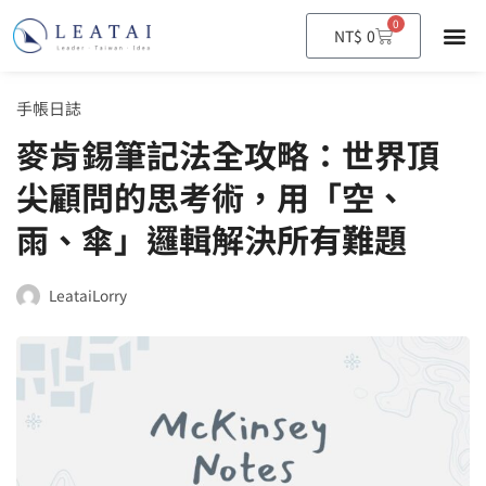
0
購
NT$
0
物
籃
手帳日誌
麥肯錫筆記法全攻略：世界頂
尖顧問的思考術，用「空、
雨、傘」邏輯解決所有難題
LeataiLorry