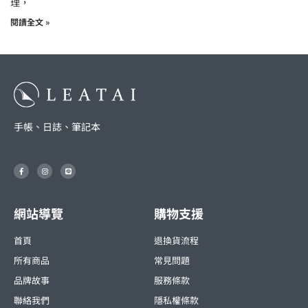
理，
閱讀全文 »
手帳、日誌、筆記本
F
I
L
a
n
i
c
s
n
e
t
e
b
a
o
g
o
r
網站導覽
購物支援
k
a
-
m
f
首頁
退換貨流程
所有商品
常見問題
品牌故事
服務條款
聯絡我們
隱私權條款