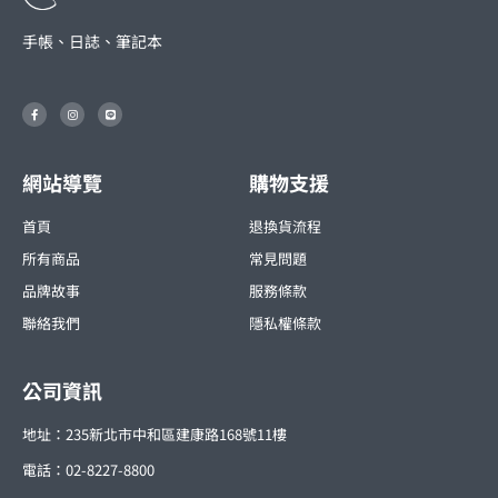
手帳、日誌、筆記本
F
I
L
a
n
i
c
s
n
e
t
e
b
a
o
g
o
r
網站導覽
購物支援
k
a
-
m
f
首頁
退換貨流程
所有商品
常見問題
品牌故事
服務條款
聯絡我們
隱私權條款
公司資訊
地址：235新北市中和區建康路168號11樓
電話：02-8227-8800