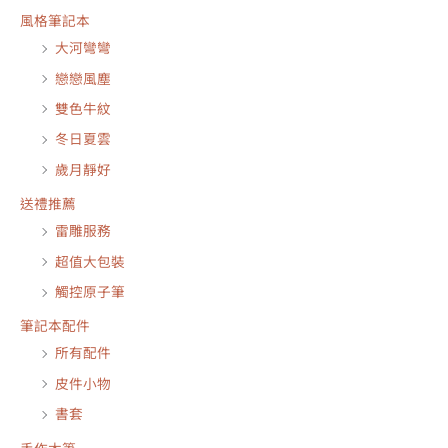
風格筆記本
大河彎彎
戀戀風塵
雙色牛紋
冬日夏雲
歲月靜好
送禮推薦
雷雕服務
超值大包裝
觸控原子筆
筆記本配件
所有配件
皮件小物
書套
手作木筆