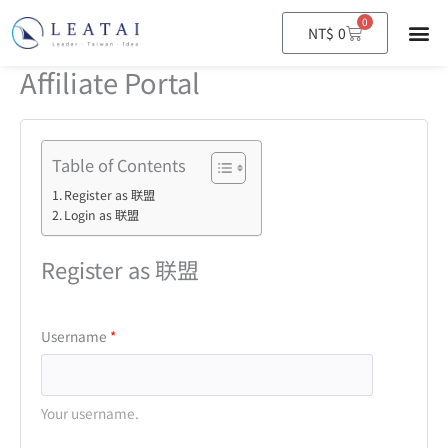
0
購
NT$
0
物
籃
Affiliate Portal
Table of Contents
Register as 联盟
Login as 联盟
Register as 联盟
Username
Your username.