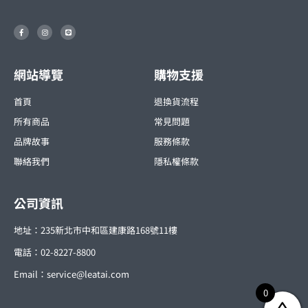
F
I
L
a
n
i
c
s
n
e
t
e
b
a
o
g
o
r
網站導覽
購物支援
k
a
-
m
f
首頁
退換貨流程
所有商品
常見問題
品牌故事
服務條款
聯絡我們
隱私權條款
公司資訊
地址：235新北市中和區建康路168號11樓
電話：02-8227-8800
Email：
service@leatai.com
0