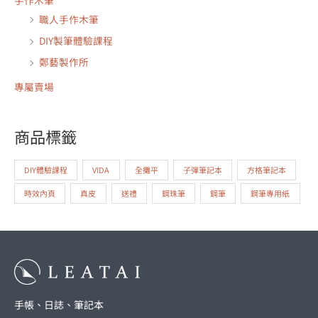
職人手作木筆
DIY製筆體驗課程
鄭藝製作所
專屬賣場
商品標籤
DIY體驗課程
VIDA
全攤平
子彈筆記本
方格筆記本
時效內頁
真皮
送禮
鋼珠筆
鋼筆
鋼筆專用紙
手帳、日誌、筆記本