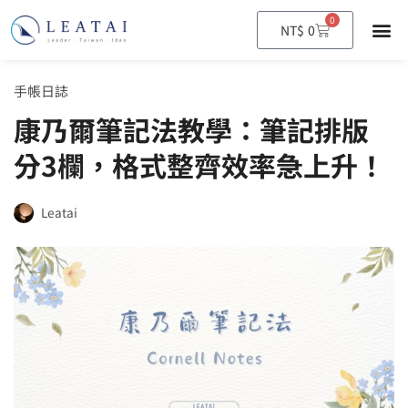
0
購
NT$
0
物
籃
手帳日誌
康乃爾筆記法教學：筆記排版
分3欄，格式整齊效率急上升！
Leatai