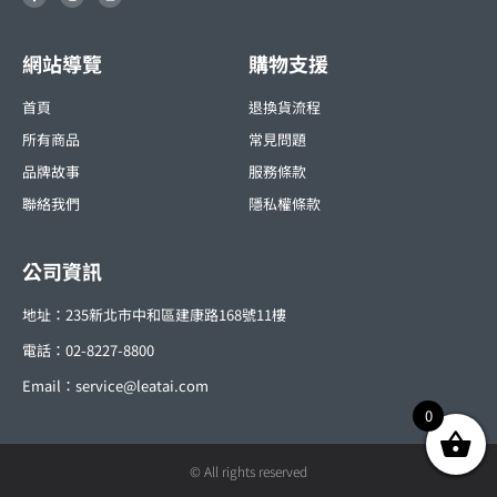
c
s
n
e
t
e
b
a
o
g
o
r
網站導覽
購物支援
k
a
-
m
f
首頁
退換貨流程
所有商品
常見問題
品牌故事
服務條款
聯絡我們
隱私權條款
公司資訊
地址：235新北市中和區建康路168號11樓
電話：02-8227-8800
Email：
service@leatai.com
0
© All rights reserved